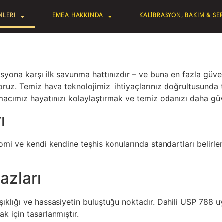
MLERI
EMEA HAKKINDA
KALİBRASYON, BAKIM & SER
yona karşı ilk savunma hattınızdır – ve buna en fazla güve
oruz. Temiz hava teknolojimizi ihtiyaçlarınız doğrultusunda 
acımız hayatınızı kolaylaştırmak ve temiz odanızı daha güve
ı
mi ve kendi kendine teşhis konularında standartları belirler
azları
klığı ve hassasiyetin buluştuğu noktadır. Dahili USP 788 uyum
ak için tasarlanmıştır.