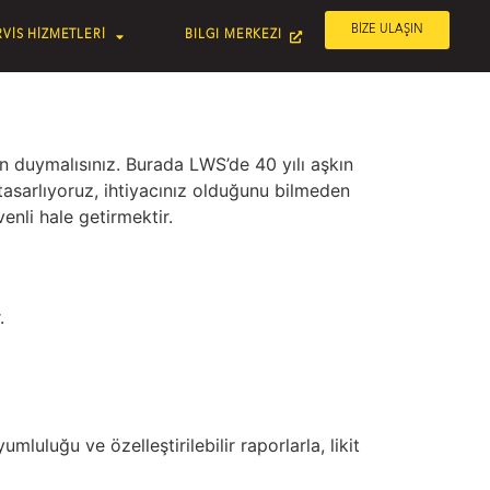
BİZE ULAŞIN
VİS HİZMETLERİ
BILGI MERKEZI
n duymalısınız. Burada LWS’de 40 yılı aşkın
tasarlıyoruz, ihtiyacınız olduğunu bilmeden
nli hale getirmektir.
.
luluğu ve özelleştirilebilir raporlarla, likit