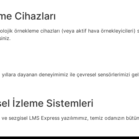
me Cihazları
ojik örnekleme cihazları (veya aktif hava örnekleyicileri) 
iniz.
llara dayanan deneyimimiz ile çevresel sensörlerimizi gelişt
el İzleme Sistemleri
 ve sezgisel LMS Express yazılımımız, temiz odanızın bütü