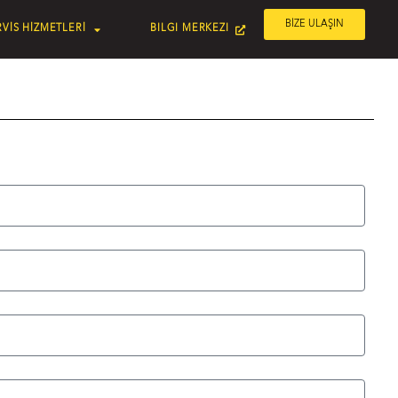
BİZE ULAŞIN
VİS HİZMETLERİ
BILGI MERKEZI