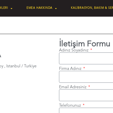
MLERI
EMEA HAKKINDA
KALİBRASYON, BAKIM & SER
İletişim Formu
Adınız Soyadınız
A
, Istanbul / Turkiye
Firma Adınız
Email Adresiniz
Telefonunuz