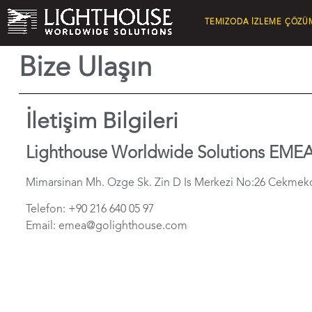
TEMIZODA İZLEME ÇÖZÜ
Bize UIaşın
İletişim Bilgileri
Lighthouse Worldwide Solutions EME
Mimarsinan Mh. Ozge Sk. Zin D Is Merkezi No:26 Cekmekoy 
Telefon: +90 216 640 05 97
Email: emea@golighthouse.com