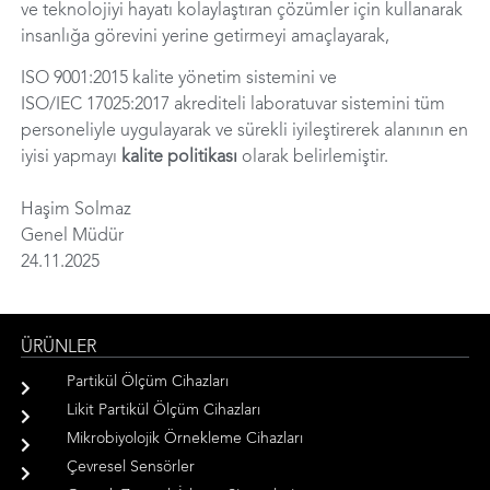
ve teknolojiyi hayatı kolaylaştıran çözümler için kullanarak
insanlığa görevini yerine getirmeyi amaçlayarak,
ISO 9001:2015 kalite yönetim sistemini ve
ISO/IEC 17025:2017 akrediteli laboratuvar sistemini tüm
personeliyle uygulayarak ve sürekli iyileştirerek alanının en
iyisi yapmayı
kalite politikası
olarak belirlemiştir.
Haşim Solmaz
Genel Müdür
24.11.2025
ÜRÜNLER
Partikül Ölçüm Cihazları
Likit Partikül Ölçüm Cihazları
Mikrobiyolojik Örnekleme Cihazları
Çevresel Sensörler