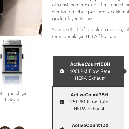
otoklavlanabilmektedir. İlgili parçala
sterilize edilebilir paslanmaz çelik mu
gözlemleyeceksiniz.
Serideki ‘H’ harfli ürünlerin egzozu, c
emin olmak için HEPA filtrelidir.
ActiveCount100H
100LPM Flow Rate
HEPA Exhaust
60° görsel için
ActiveCount25H
tıklayın
25LPM Flow Rate
HEPA Exhaust
ActiveCount100