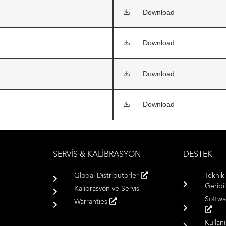
Download
Download
Download
Download
SERVİS & KALİBRASYON
DESTEK
Global Distribütörler
Teknik
Geribil
Kalibrasyon ve Servis
Softwa
Warranties
Kullan