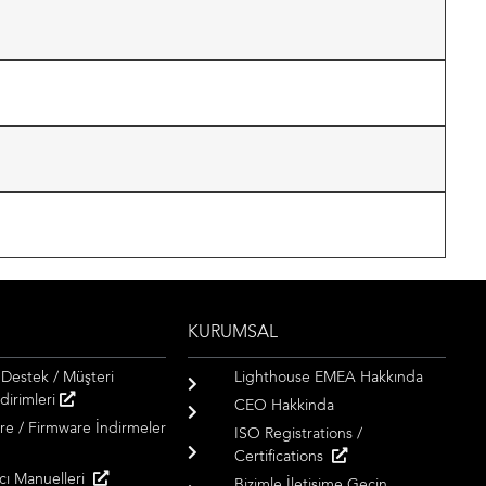
KURUMSAL
 Destek / Müşteri
Lighthouse EMEA Hakkında
dirimleri
CEO Hakkinda
re / Firmware İndirmeler
ISO Registrations /
Certifications
ıcı Manuelleri
Bizimle İletişime Geçin