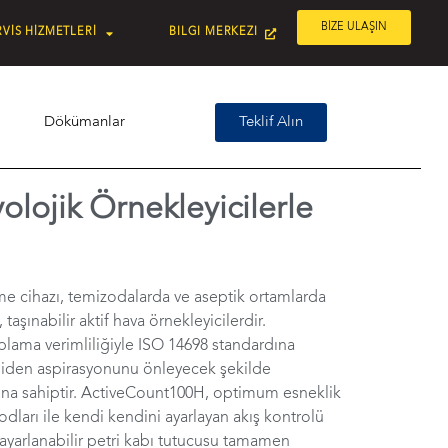
BİZE ULAŞIN
VİS HİZMETLERİ
BILGI MERKEZI
Dökümanlar
Teklif Alın
olojik Örnekleyicilerle
e cihazı, temizodalarda ve aseptik ortamlarda
aşınabilir aktif hava örnekleyicilerdir.
lama verimliliğiyle ISO 14698 standardına
iden aspirasyonunu önleyecek şekilde
arına sahiptir. ActiveCount100H, optimum esneklik
dları ile kendi kendini ayarlayan akış kontrolü
 ayarlanabilir petri kabı tutucusu tamamen