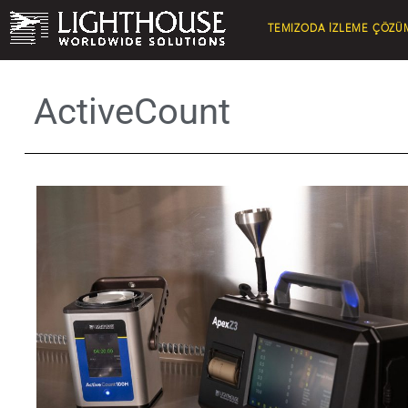
TEMIZODA İZLEME ÇÖZÜ
ActiveCount