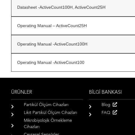
Datasheet -ActiveCount100H, ActiveCount25H
Operating Manual – ActiveCount25H
Operating Manual -ActiveCount100H
Operating Manual -ActiveCount100
ÜRÜNLER
BİLGİ BANKASI
Partikül Ölçüm Cihazları
Blog
Likit Partikül Ölçüm Cihazları
FAQ
Mikrobiyolojik Örnekleme
Cihazları
Çevresel Sensörler