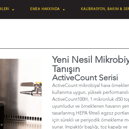
MLERI
EMEA HAKKINDA
KALİBRASYON, BAKIM & SER
Yeni Nesil Mikrobiy
Tanışın
ActiveCount Serisi
ActiveCount mikrobiyal hava örneklem
kullanıma uygun, yüksek performanslı, t
ActiveCount100H, 1 mikronluk d50 top
uyumludur ve örneklenen havanın yen
tasarlanmış HEPA filtreli egzoz portl
için sürekli ve periyodik örnekleme mo
sunar. Impaktör başlığı, toz kapağı ve